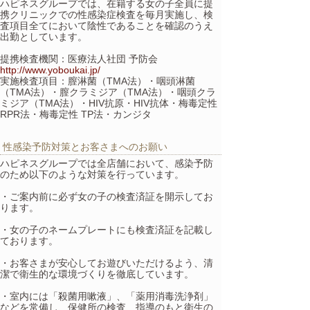
ハピネスグループでは、在籍する女の子全員に提
携クリニックでの性感染症検査を毎月実施し、検
査項目全てにおいて陰性であることを確認のうえ
出勤としています。
提携検査機関：医療法人社団 予防会
http://www.yoboukai.jp/
実施検査項目：膣淋菌（TMA法）・咽頭淋菌
（TMA法）・膣クラミジア（TMA法）・咽頭クラ
ミジア（TMA法）・HIV抗原・HIV抗体・梅毒定性
RPR法・梅毒定性 TP法・カンジタ
性感染予防対策とお客さまへのお願い
ハピネスグループでは全店舗において、感染予防
のため以下のような対策を行っています。
・ご案内前に必ず女の子の検査済証を開示してお
ります。
・女の子のネームプレートにも検査済証を記載し
ております。
・お客さまが安心してお遊びいただけるよう、清
潔で衛生的な環境づくりを徹底しています。
・室内には「殺菌用嗽液」、「薬用消毒洗浄剤」
などを常備し、保健所の検査、指導のもと衛生の