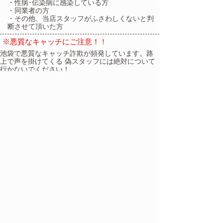
・性病･伝染病に感染している方
・同業者の方
・その他、当店スタッフがふさわしくないと判
断させて頂いた方
※悪質なキャッチにご注意！！
池袋で悪質なキャッチ詐欺が頻発しています。路
上で声を掛けてくる 偽スタッフには絶対について
行かないでください！
キャッチ詐欺の手口
風俗店の名前を騙って現金を受け取り、そのまま
逃亡するという手口が複数件報告されています。
当店だけではなく池袋周辺の風俗店が多数被害に
合っています。路上で当店スタッフを名乗り客引
き行為を行うのは 偽スタッフです！
被害に合わないために
当店の外で声を掛けてくる人間は全て悪質な客引
きです。当店関係者を装い近づいてきますが、当
店は一切関係ありません。声を掛けられても絶対
に耳を貸さずにお越し下さいませ。または、直接
お電話ください。
03-3982-1271
怪しいなと思ったら
路上で怪しげなキャッチ・客引きに連れて行かれ
そうになったら迷わず110番してください！