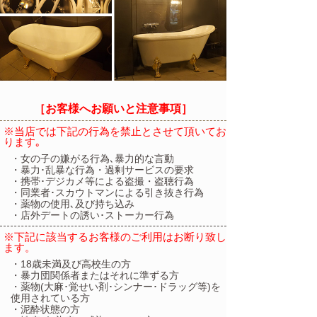
［お客様へお願いと注意事項］
※当店では下記の行為を禁止とさせて頂いてお
ります｡
・女の子の嫌がる行為､暴力的な言動
・暴力･乱暴な行為・過剰サービスの要求
・携帯･デジカメ等による盗撮・盗聴行為
・同業者･スカウトマンによる引き抜き行為
・薬物の使用､及び持ち込み
・店外デートの誘い･ストーカー行為
※下記に該当するお客様のご利用はお断り致し
ます。
・18歳未満及び高校生の方
・暴力団関係者またはそれに準ずる方
・薬物(大麻･覚せい剤･シンナー･ドラッグ等)を
使用されている方
・泥酔状態の方